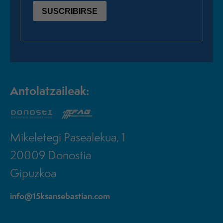
Antolatzaileak:
Mikeletegi Pasealekua, 1
20009 Donostia
Gipuzkoa
info@15ksansebastian.com