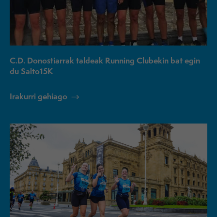
C.D. Donostiarrak taldeak Running Clubekin bat egin
du Salto15K
Irakurri gehiago