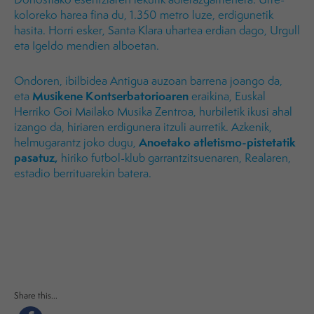
koloreko harea fina du, 1.350 metro luze, erdigunetik
hasita. Horri esker, Santa Klara uhartea erdian dago, Urgull
eta Igeldo mendien alboetan.
Ondoren, ibilbidea Antigua auzoan barrena joango da,
Musikene Kontserbatorioaren
eta
eraikina, Euskal
Herriko Goi Mailako Musika Zentroa, hurbiletik ikusi ahal
izango da, hiriaren erdigunera itzuli aurretik. Azkenik,
Anoetako atletismo-pistetatik
helmugarantz joko dugu,
pasatuz,
hiriko futbol-klub garrantzitsuenaren, Realaren,
estadio berrituarekin batera.
Share this...