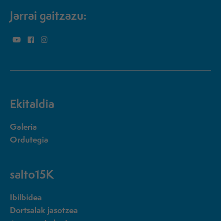
Jarrai gaitzazu:
Ekitaldia
Galeria
Ordutegia
salto15K
Ibilbidea
Dortsalak jasotzea