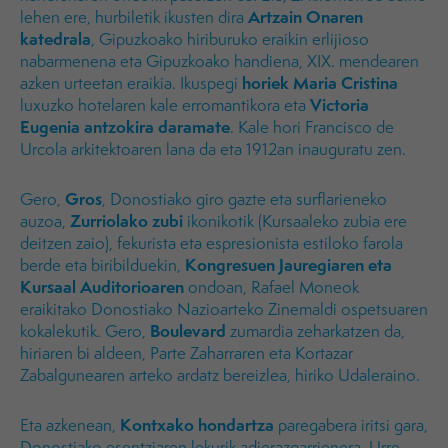
Artzain Onaren
lehen ere, hurbiletik ikusten dira
katedrala
, Gipuzkoako hiriburuko eraikin erlijioso
nabarmenena eta Gipuzkoako handiena, XIX. mendearen
horiek Maria Cristina
azken urteetan eraikia. Ikuspegi
Victoria
luxuzko hotelaren kale erromantikora eta
Eugenia antzokira
daramate
. Kale hori Francisco de
Urcola arkitektoaren lana da eta 1912an inauguratu zen.
Gros
Gero,
, Donostiako giro gazte eta surflarieneko
Zurriolako zubi
auzoa,
ikonikotik (Kursaaleko zubia ere
deitzen zaio), fekurista eta espresionista estiloko farola
Kongresuen Jauregiaren eta
berde eta biribilduekin,
Kursaal Auditorioaren
ondoan, Rafael Moneok
eraikitako Donostiako Nazioarteko Zinemaldi ospetsuaren
Boulevard
kokalekutik. Gero,
zumardia zeharkatzen da,
hiriaren bi aldeen, Parte Zaharraren eta Kortazar
Zabalgunearen arteko ardatz bereizlea, hiriko Udaleraino.
Kontxako hondartza
Eta azkenean,
paregabera iritsi gara,
Donostiako esentziaren lekurik adierazgarrienera. Urre-