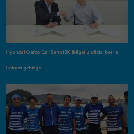
Hyundai Oarso Car Salto15K ibilgailu ofizial berria
Irakurri gehiago