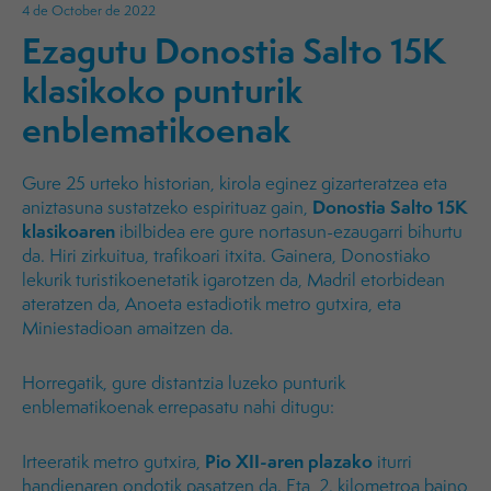
4 de October de 2022
Ezagutu Donostia Salto 15K
klasikoko punturik
enblematikoenak
Gure 25 urteko historian, kirola eginez gizarteratzea eta
Donostia Salto 15K
aniztasuna sustatzeko espirituaz gain,
klasikoaren
ibilbidea ere gure nortasun-ezaugarri bihurtu
da. Hiri zirkuitua, trafikoari itxita. Gainera, Donostiako
lekurik turistikoenetatik igarotzen da, Madril etorbidean
ateratzen da, Anoeta estadiotik metro gutxira, eta
Miniestadioan amaitzen da.
Horregatik, gure distantzia luzeko punturik
enblematikoenak errepasatu nahi ditugu:
Pio XII-aren plazako
Irteeratik metro gutxira,
iturri
handienaren ondotik pasatzen da. Eta, 2. kilometroa baino