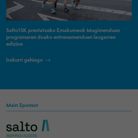
Salto15K prestatzeko Emakumeok Mugimenduan
programaren doako entrenamenduen laugarren
edizioa
Irakurri gehiago
Main Sponsor