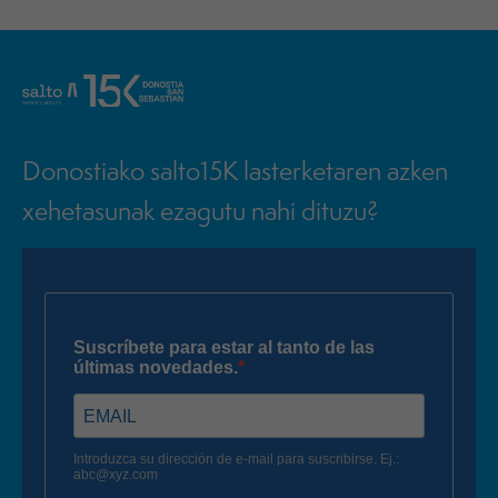
Donostiako salto15K lasterketaren azken
xehetasunak ezagutu nahi dituzu?