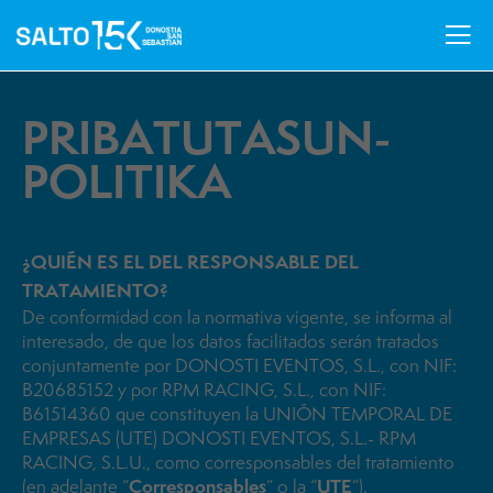
Skip
Skip
to
to
primary
main
navigation
content
¿Dónde recojo mi dorsal?
PRIBATUTASUN-
POLITIKA
¿Puedo cambiar mi cajón de salida por uno que salga
antes?
¿QUIÉN ES EL DEL RESPONSABLE DEL
¿Puedo cambiar mi cajón de salida por uno que salga
TRATAMIENTO?
antes?
De conformidad con la normativa vigente, se informa al
interesado, de que los datos facilitados serán tratados
¿Puedo cambiar mi cajón de salida por uno que salga
conjuntamente por DONOSTI EVENTOS, S.L., con NIF:
antes?
B20685152 y por RPM RACING, S.L., con NIF:
B61514360 que constituyen la UNIÓN TEMPORAL DE
EMPRESAS (UTE) DONOSTI EVENTOS, S.L.- RPM
RACING, S.L.U., como corresponsables del tratamiento
Corresponsables
UTE
(en adelante “
” o la “
”).