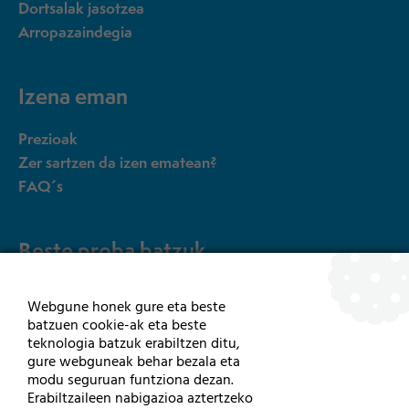
Dortsalak jasotzea
Arropazaindegia
Izena eman
Prezioak
Zer sartzen da izen ematean?
FAQ´s
Beste proba batzuk
15K Irristalariak
Webgune honek gure eta beste
Gurpil-aulkiak eta esku bizikletak
batzuen cookie-ak eta beste
teknologia batzuk erabiltzen ditu,
gure webguneak behar bezala eta
modu seguruan funtziona dezan.
Erabiltzaileen nabigazioa aztertzeko
Kontaktua