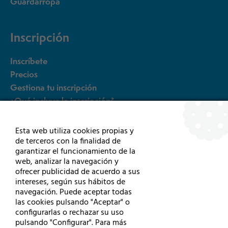
Guardarropa
Inscripción
Inscríbete
Precios
Gestiona tu inscripción
¿Qué incluye la inscripción?
FAQ´s
Esta web utiliza cookies propias y
de terceros con la finalidad de
Otras pruebas
garantizar el funcionamiento de la
web, analizar la navegación y
ofrecer publicidad de acuerdo a sus
5k
intereses, según sus hábitos de
15K Rollers
navegación. Puede aceptar todas
15K Sillas de ruedas y HandBikes
las cookies pulsando "Aceptar" o
configurarlas o rechazar su uso
pulsando "Configurar". Para más