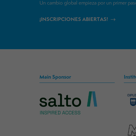
Un cambio global empieza por un primer paso 
¡INSCRIPCIONES ABIERTAS!
Main Sponsor
Insti