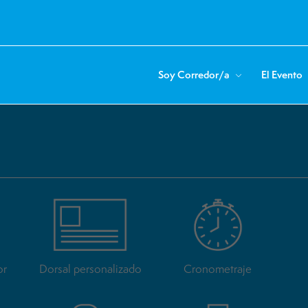
Soy Corredor/a
El Evento
ue salga antes?
ue salga antes?
or
Dorsal personalizado
Cronometraje
ue salga antes?