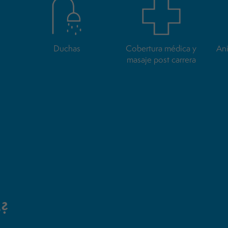
Duchas
Cobertura médica y
Ani
masaje post carrera
o?