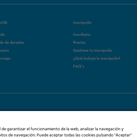
to15K
Inscripción
ido
Inscríbete
da de dorsales
Precios
mento
Gestiona tu inscripción
arropa
¿Qué incluye la inscripción?
FAQ´s
ad de garantizar el funcionamiento de la web, analizar la navegación y
bitos de navegación. Puede aceptar todas las cookies pulsando "Aceptar"