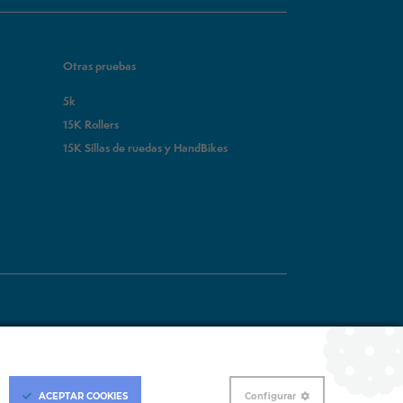
Otras pruebas
5k
15K Rollers
15K Sillas de ruedas y HandBikes
ACEPTAR
COOKIES
Configurar