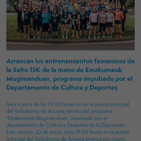
Arrancan los entrenamientos femeninos de
la Salto 15K de la mano de Emakumeok
Mugimenduan, programa impulsado por el
Departamento de Cultura y Deportes
Será a partir de las 19.00 horas en en la puerta principal
del Velódromo de Anoeta, dentro del programa
‘Emakumeok Mugimenduan’ impulsado por el
departamento de Cultura y Deportes de la Diputación
Este viernes, 22 de mayo, a las 19:00 horas en la puerta
principal del Velódromo de Anoeta arranca por cuarto