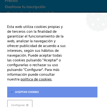
Precios
Gestiona tu inscripción
¿Qué incluye la inscripción?
FAQ´s
Esta web utiliza cookies propias y
de terceros con la finalidad de
Otras pruebas
garantizar el funcionamiento de la
web, analizar la navegación y
ofrecer publicidad de acuerdo a sus
5k
intereses, según sus hábitos de
15K Rollers
navegación. Puede aceptar todas
15K Sillas de ruedas y HandBikes
las cookies pulsando "Aceptar" o
configurarlas o rechazar su uso
pulsando "Configurar". Para más
información puede consultar
nuestra
política de cookies
.
Contacto
Aviso Legal
Prensa
ACEPTAR
COOKIES
Septiembre 2025 Donosti Eventos S.L.
Cookie
Configurar