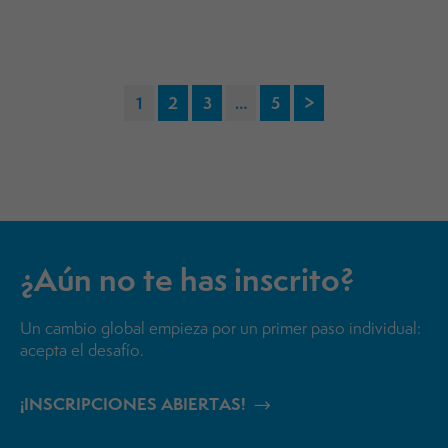
Paginación
1
2
3
…
5
>
de
entradas
¿Aún no te has inscrito?
Un cambio global empieza por un primer paso individual:
acepta el desafío.
¡INSCRIPCIONES ABIERTAS!