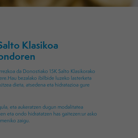
Salto Klasikoa
 ondoren
arrezkoa da Donostiako 15K Salto Klasikorako
 ere.Hau bezalako ibilbide luzeko lasterketa
itzea dieta, atsedena eta hidratazioa gure
ula, eta aukeratzen dugun modalitatea
zen eta ondo hidratatzen has gaitezen:ur asko
omeniko zaigu.