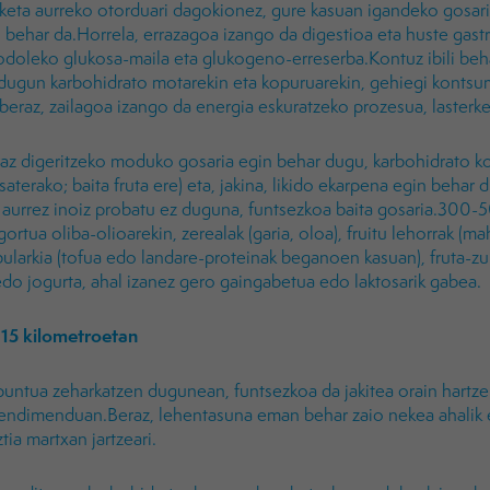
rketa aurreko otorduari dagokionez, gure kasuan igandeko gosaria
behar da.Horrela, errazagoa izango da digestioa eta huste gast
odoleko glukosa-maila eta glukogeno-erreserba.Kontuz ibili beh
dugun karbohidrato motarekin eta kopuruarekin, gehiegi kontsu
 beraz, zailagoa izango da energia eskuratzeko prozesua, lasterk
raz digeritzeko moduko gosaria egin behar dugu, karbohidrato ko
saterako; baita fruta ere) eta, jakina, likido ekarpena egin behar
aurrez inoiz probatu ez duguna, funtsezkoa baita gosaria.300-50
ortua oliba-olioarekin, zerealak (garia, oloa), fruitu lehorrak (m
bularkia (tofua edo landare-proteinak beganoen kasuan), fruta-zu
do jogurta, ahal izanez gero gaingabetua edo laktosarik gabea.
 15 kilometroetan
puntua zeharkatzen dugunean, funtsezkoa da jakitea orain hartz
rendimenduan.Beraz, lehentasuna eman behar zaio nekea ahalik 
tia martxan jartzeari.