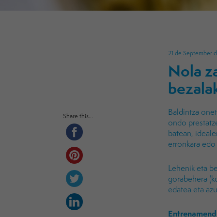
21 de September 
Nola za
bezalak
Baldintza onet
Share this...
ondo prestatze
batean, ideale
erronkara edo 
Lehenik eta b
gorabehera (ko
edatea eta az
Entrenamend