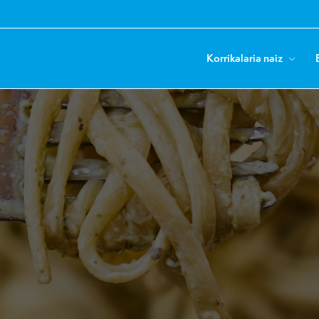
Korrikalaria naiz
ue salga antes?
ue salga antes?
ue salga antes?