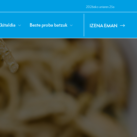
2026eko urriaren 25a
Ekitaldia
Beste proba batzuk
IZENA EMAN