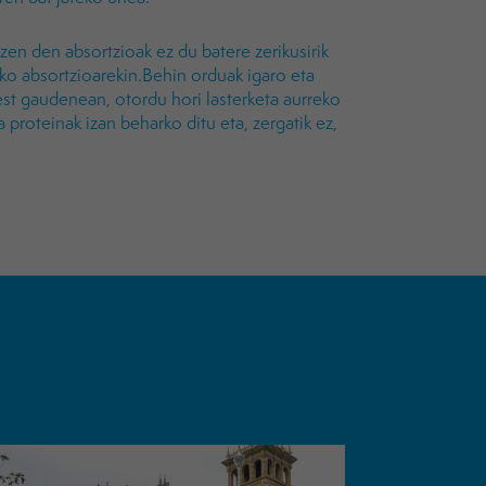
en den absortzioak ez du batere zerikusirik
ako absortzioarekin.Behin orduak igaro eta
t gaudenean, otordu hori lasterketa aurreko
proteinak izan beharko ditu eta, zergatik ez,