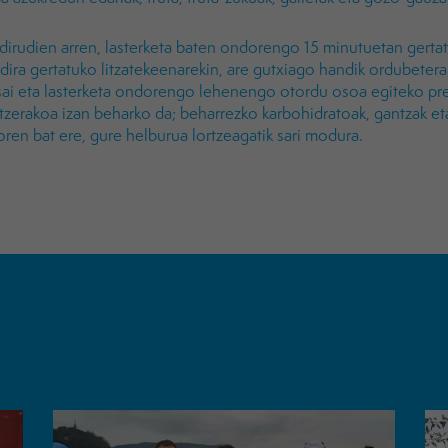
irudien arren, lasterketa baten ondorengo 15 minutuetan gertatz
dira gertatuko litzatekeenarekin, are gutxiago handik ordubeter
ai eta lasterketa ondorengo lehenengo otordu osoa egiteko pres
zerakoa izan beharko da; beharrezko karbohidratoak, gantzak eta 
xoren bat ere, gure helburua lortzeagatik sari modura.