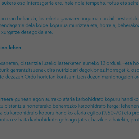
aukera oso interesgarria ere, hala nola tempeha, tofua eta seita
an izan behar da, lasterketa garaiaren inguruan urdail-hesteet
endagarria dela koipe-kopurua murriztea eta, horrela, beherako
xurgatze desegokia ere.
ino lehen
esanetan, distantzia luzeko lasterketen aurreko 12 orduak –eta ho
urik garrantzitsuenak dira nutrizioari dagokionez.Horregatik, oso
te dezazun.Ordu horietan kontsumitzen duzun mantenugaien ara
irteera-gunean egon aurreko afaria karbohidrato kopuru handikoa 
u distantzia horretarako beharrezko karbohidrato karga; lehene
a da karbohidrato kopuru handiko afaria egitea (%60-70) eta prot
ntua ez baita karbohidrato gehiago jatea, baizik eta haiekin, pro