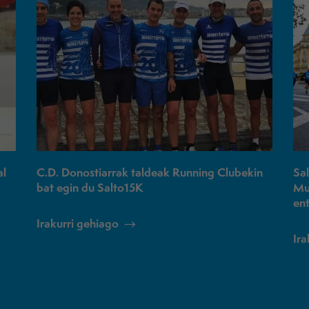
al
C.D. Donostiarrak taldeak Running Clubekin
Sa
bat egin du Salto15K
Mu
en
Irakurri gehiago
Ira