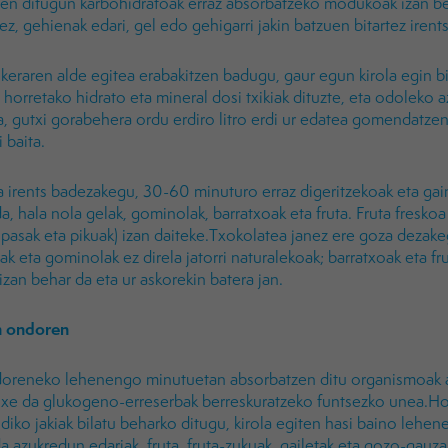
ten ditugun karbohidratoak erraz absorbatzeko modukoak izan behar
ez, gehienak edari, gel edo gehigarri jakin batzuen bitartez irent
eraren alde egitea erabakitzen badugu, gaur egun kirola egin b
 horretako hidrato eta mineral dosi txikiak dituzte, eta odoleko
, gutxi gorabehera ordu erdiro litro erdi ur edatea gomendatzen
 baita.
a irents badezakegu, 30-60 minuturo erraz digeritzekoak eta g
, hala nola gelak, gominolak, barratxoak eta fruta. Fruta freskoa 
spasak eta pikuak) izan daiteke.Txokolatea janez ere goza dezakeg
ak eta gominolak ez direla jatorri naturalekoak; barratxoak eta f
izan behar da eta ur askorekin batera jan.
n ondoren
doreneko lehenengo minutuetan absorbatzen ditu organismoak a
ixe da glukogeno-erreserbak berreskuratzeko funtsezko unea.Hor
iko jakiak bilatu beharko ditugu, kirola egiten hasi baino lehen
a azukredun edariak, fruta, fruta-zukuak, gailetak eta gozo-gauza