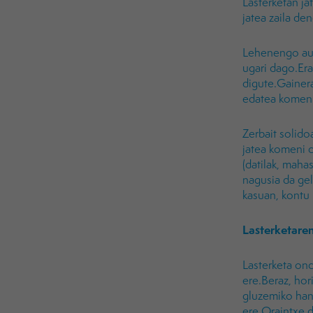
Lasterketan ja
jatea zaila den
Lehenengo auk
ugari dago.Era
digute.Gainera
edatea komeni
Zerbait solido
jatea komeni da
(datilak, maha
nagusia da gel
kasuan, kontu 
Lasterketare
Lasterketa on
ere.Beraz, hor
gluzemiko hand
ere.Oraintxe d