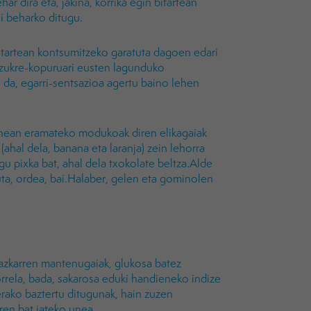
 dira eta, jakina, korrika egin bitartean
si beharko ditugu.
itartean kontsumitzeko garatuta dagoen edari
 azukre-kopuruari eusten lagunduko
 da, egarri-sentsazioa agertu baino lehen
ainean eramateko modukoak diren elikagaiak
(ahal dela, banana eta laranja) zein lehorra
u pixka bat, ahal dela txokolate beltza.Alde
ruta, ordea, bai.Halaber, gelen eta gominolen
zkarren mantenugaiak, glukosa batez
rela, bada, sakarosa eduki handieneko indize
erako baztertu ditugunak, hain zuzen
ren bat jateko unea.