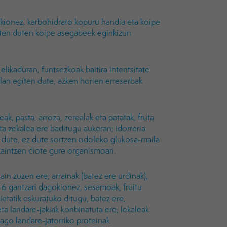
okionez, karbohidrato kopuru handia eta koipe
usten duten koipe asegabeek eginkizun
elikaduran, funtsezkoak baitira intentsitate
 lan egiten dute, azken horien erreserbak
k, pasta, arroza, zerealak eta patatak, fruta
 eta zekalea ere baditugu aukeran; idorreria
dute, ez dute sortzen odoleko glukosa-maila
kaintzen diote gure organismoari.
 zuzen ere; arrainak (batez ere urdinak),
6 gantzari dagokionez, sesamoak, fruitu
ietatik eskuratuko ditugu, batez ere,
i eta landare-jakiak konbinatuta ere, lekaleak
go landare-jatorriko proteinak