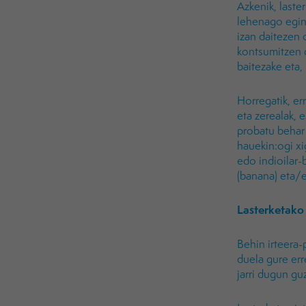
Azkenik, laste
lehenago egin 
izan daitezen 
kontsumitzen 
baitezake eta,
Horregatik, er
eta zerealak, e
probatu behar 
hauekin:ogi xig
edo indioilar-
(banana) eta/e
Lasterketako
Behin irteera-
duela gure er
jarri dugun guz