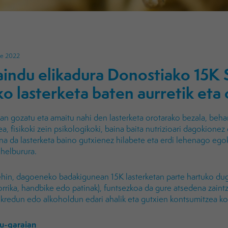
de 2022
indu elikadura Donostiako 15K 
o lasterketa baten aurretik eta
an gozatu eta amaitu nahi den lasterketa orotarako bezala, beh
a, fisikoki zein psikologikoki, baina baita nutrizioari dagokionez
na da lasterketa baino gutxienez hilabete eta erdi lehenago egok
helburura.
ehin, dagoeneko badakigunean 15K lasterketan parte hartuko dug
rrika, handbike edo patinak), funtsezkoa da gure atsedena zaint
ukredun edo alkoholdun edari ahalik eta gutxien kontsumitzea k
u-garaian