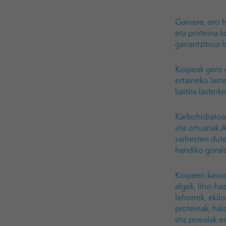
Gainera, oro h
eta proteina k
garrantzitsua
Koipeak gero et
ertaineko last
baitira laster
Karbohidratoak
eta ortuariak.A
saihesten dut
handiko gorald
Koipeen kasuan
algek, liho-ha
lehorrek, ekilo
proteinak; hala
eta zerealak 