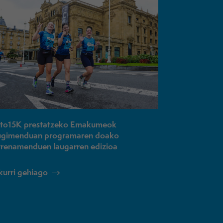
lto15K prestatzeko Emakumeok
gimenduan programaren doako
trenamenduen laugarren edizioa
kurri gehiago