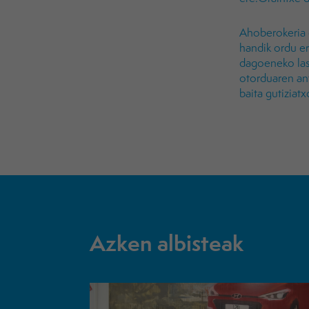
Ahoberokeria d
handik ordu er
dagoeneko las
otorduaren ant
baita gutiziat
Azken albisteak