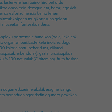
, lasterketa hasi baino hiru bat ordu
rikoa ondo egin dezagun eta, beraz, egokiak
ar da esfortzu handia baino lehen
mitzeak koipeen mugikortasuna geldotu
eta luzeetan funtsezkoa dena.
nplexu portzentaje handikoa (ogia, lekaleak
 dio organismoari.Lasterketa inoiz ez dugu
0 kaloria hartu behar duzu, elikagai
ahaspasak, arbendolak), gazta, urdaiazpikoa
ku % 100 naturalak (C bitamina), fruta freskoa
en dugun edozein erabakik eragina izango
eta beranduen ager dadin egunero praktikan