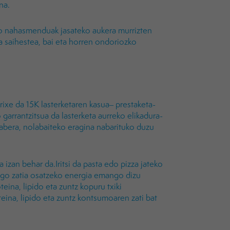
na.
ako nahasmenduak jasateko aukera murrizten
a saihestea, bai eta horren ondoriozko
rixe da 15K lasterketaren kasua– prestaketa-
 garrantzitsua da lasterketa aurreko elikadura-
bera, nolabaiteko eragina nabarituko duzu
izan behar da.Iritsi da pasta edo pizza jateko
ngo zatia osatzeko energia emango dizu
eina, lipido eta zuntz kopuru txiki
teina, lipido eta zuntz kontsumoaren zati bat