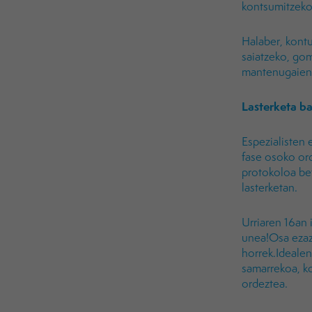
kontsumitzeko 
Halaber, kontu
saiatzeko, gom
mantenugaien 
Lasterketa ba
Espezialisten 
fase osoko ord
protokoloa be
lasterketan.
Urriaren 16an 
unea!Osa ezaz
horrek.Idealen
samarrekoa, ko
ordeztea.