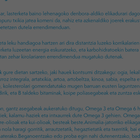
ar, lasterketa baino lehenagoko denbora-aldiko elikadurari dag
opuru txikia jatea komeni da, nahiz eta azkenaldiko joerek erak
 betetzen dutela errendimenduan.
a leku handiagoa hartzen ari dira distantzia luzeko korrikalarien 
erketa luzeetan energia eskuratzeko, eta karbohidratoekin batera
ketan zehar kirolariaren errendimendua mugatuko dutenak.
 gure dietan sartzeko, jaki hauek kontsumi ditzakegu: ogia, lekalea
rroz integrala, artatxikia, artoa, artobeltza, kinoa, sabia, espelta
e, kolesterolari gomendatutako mugen barruan eusten laguntzen 
irik, eta B taldeko bitaminak, koipe poliasegabeak eta zuntza es
, gantz asegabeak aukeratuko ditugu, Omega 3 eta Omega 6 hain
ziek, kalamu-haziek eta intxaurrek dute Omega 3 gehien. Omega 
re-olioak eta kui-olioak, besteak beste.Animalia-jatorriko elikaga
 nola haragi gorritik, arrautzetatik, hegaztietatik eta txerritik, ba
esaterako.Beganoentzako edo proba egin nahi dutenentzako, bada