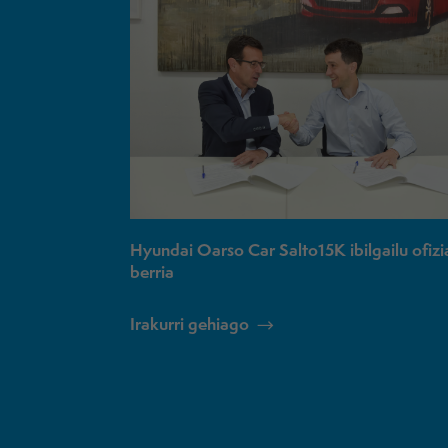
Hyundai Oarso Car Salto15K ibilgailu ofizi
berria
Irakurri gehiago