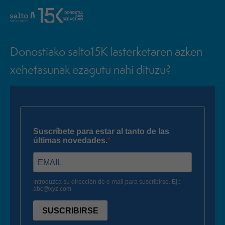
Donostiako salto15K lasterketaren azken
xehetasunak ezagutu nahi dituzu?