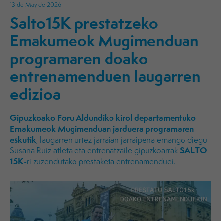
13 de May de 2026
Salto15K prestatzeko
Emakumeok Mugimenduan
programaren doako
entrenamenduen laugarren
edizioa
Gipuzkoako Foru Aldundiko kirol departamentuko
Emakumeok Mugimenduan jarduera programaren
eskutik
, laugarren urtez jarraian jarraipena emango diegu
SALTO
Susana Ruiz atleta eta entrenatzaile gipuzkoarrak
15K
-ri zuzendutako prestaketa entrenamenduei.