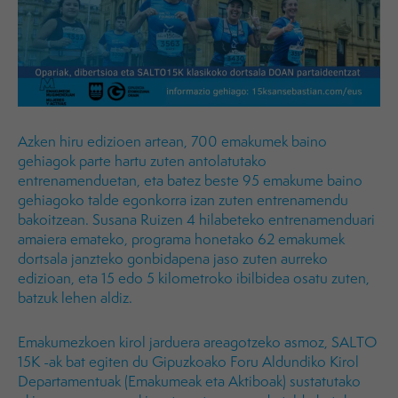
Azken hiru edizioen artean, 700 emakumek baino
gehiagok parte hartu zuten antolatutako
entrenamenduetan, eta batez beste 95 emakume baino
gehiagoko talde egonkorra izan zuten entrenamendu
bakoitzean. Susana Ruizen 4 hilabeteko entrenamenduari
amaiera emateko, programa honetako 62 emakumek
dortsala janzteko gonbidapena jaso zuten aurreko
edizioan, eta 15 edo 5 kilometroko ibilbidea osatu zuten,
batzuk lehen aldiz.
Emakumezkoen kirol jarduera areagotzeko asmoz, SALTO
15K -ak bat egiten du Gipuzkoako Foru Aldundiko Kirol
Departamentuak (Emakumeak eta Aktiboak) sustatutako