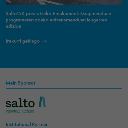
Salto15K prestatzeko Emakumeok Mugimenduan
programaren doako entrenamenduen laugarren
edizioa
Irakurri gehiago
Main Sponsor
Institutional Partner