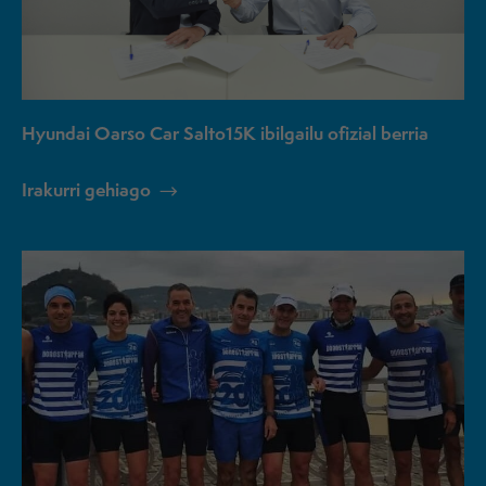
Hyundai Oarso Car Salto15K ibilgailu ofizial berria
Irakurri gehiago