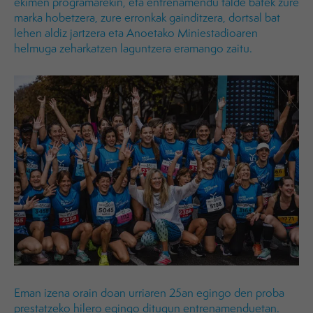
ekimen programarekin, eta entrenamendu talde batek zure
marka hobetzera, zure erronkak gainditzera, dortsal bat
lehen aldiz jartzera eta Anoetako Miniestadioaren
helmuga zeharkatzen laguntzera eramango zaitu.
Eman izena orain doan urriaren 25an egingo den proba
prestatzeko hilero egingo ditugun entrenamenduetan.