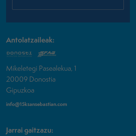
Antolatzaileak:
Mikeletegi Pasealekua, 1
20009 Donostia
Gipuzkoa
info@15ksansebastian.com
Jarrai gaitzazu: