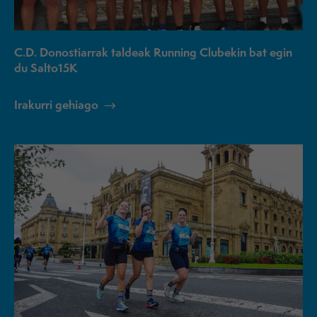
C.D. Donostiarrak taldeak Running Clubekin bat egin
du Salto15K
Irakurri gehiago