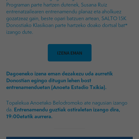
Programan parte hartzen dutenek, Susana Ruiz
entrenatzailearen entrenamendu planaz eta aholkuez
gozatzeaz gain, beste opari batzuen artean, SALTO 15K
Donostiako Klasikoan parte hartzeko doako dortsal bat*
izango dute.
IZENA EMAN
Dagoeneko izena eman dezakezu uda aurretik
Donostian egingo ditugun lehen bost
entrenamenduetan (Anoeta Estadio Txikia).
Topalekua Anoetako Belodromoko ate nagusian izango
Entrenamendu guztiak ostiraletan izango dira,
da.
19:00etatik aurrera.