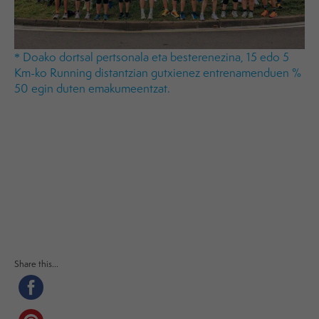
* Doako dortsal pertsonala eta besterenezina, 15 edo 5
Km-ko Running distantzian gutxienez entrenamenduen %
50 egin duten emakumeentzat.
Share this...