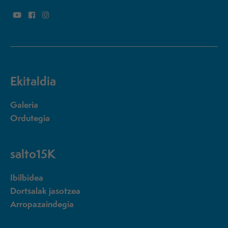
Ekitaldia
Galeria
Ordutegia
salto15K
Ibilbidea
Dortsalak jasotzea
Arropazaindegia