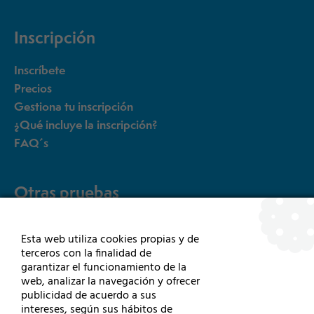
Inscripción
Inscríbete
Precios
Gestiona tu inscripción
¿Qué incluye la inscripción?
FAQ´s
Otras pruebas
5k
Esta web utiliza cookies propias y de
15K Rollers
terceros con la finalidad de
15K Sillas de ruedas y HandBikes
garantizar el funcionamiento de la
web, analizar la navegación y ofrecer
publicidad de acuerdo a sus
intereses, según sus hábitos de