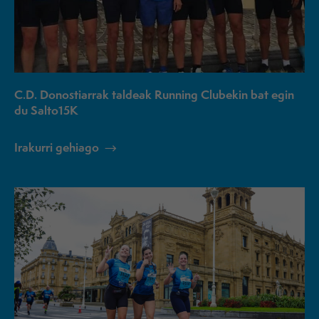
C.D. Donostiarrak taldeak Running Clubekin bat egin
du Salto15K
Irakurri gehiago