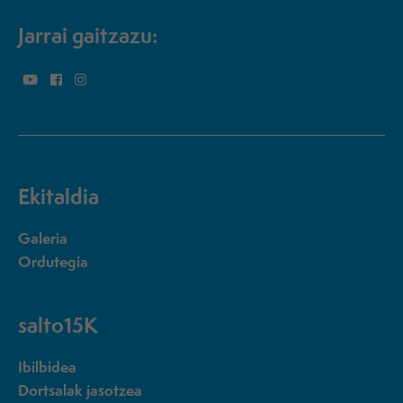
Jarrai gaitzazu:
Ekitaldia
Galeria
Ordutegia
salto15K
Ibilbidea
Dortsalak jasotzea