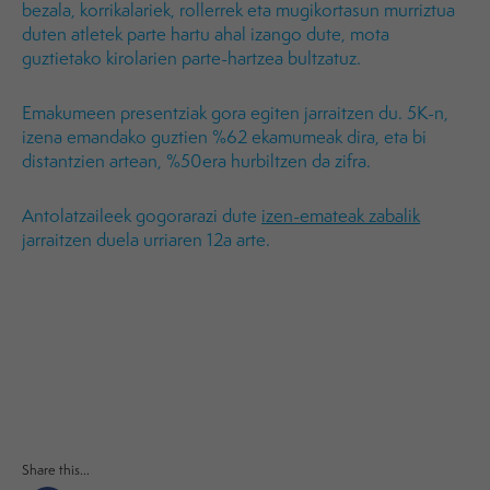
bezala, korrikalariek, rollerrek eta mugikortasun murriztua
duten atletek parte hartu ahal izango dute, mota
guztietako kirolarien parte-hartzea bultzatuz.
Emakumeen presentziak gora egiten jarraitzen du. 5K-n,
izena emandako guztien %62 ekamumeak dira, eta bi
distantzien artean, %50era hurbiltzen da zifra.
Antolatzaileek gogorarazi dute
izen-emateak zabalik
jarraitzen duela urriaren 12a arte.
Share this...