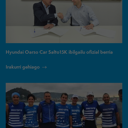
Hyundai Oarso Car Salto15K ibilgailu ofizial berria
Irakurri gehiago