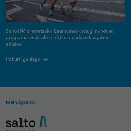
Salto15K prestatzeko Emakumeok Mugimenduan
programaren doako entrenamenduen laugarren
edizioa
Irakurri gehiago
Main Sponsor