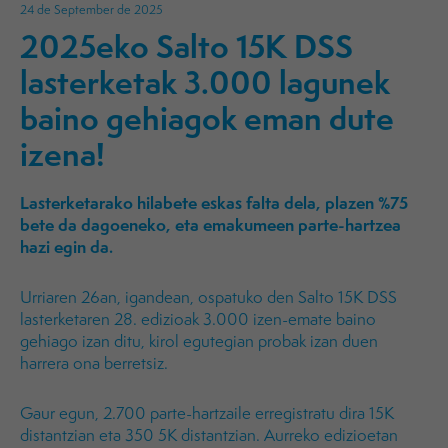
24 de September de 2025
2025eko Salto 15K DSS
lasterketak 3.000 lagunek
baino gehiagok eman dute
izena!
Lasterketarako hilabete eskas falta dela, plazen %75
bete da dagoeneko, eta emakumeen parte-hartzea
hazi egin da.
Urriaren 26an, igandean, ospatuko den Salto 15K DSS
lasterketaren 28. edizioak 3.000 izen-emate baino
gehiago izan ditu, kirol egutegian probak izan duen
harrera ona berretsiz.
Gaur egun, 2.700 parte-hartzaile erregistratu dira 15K
distantzian eta 350 5K distantzian. Aurreko edizioetan