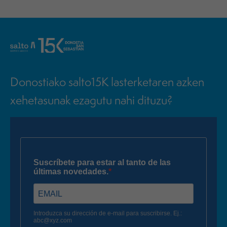
Donostiako salto15K lasterketaren azken
xehetasunak ezagutu nahi dituzu?