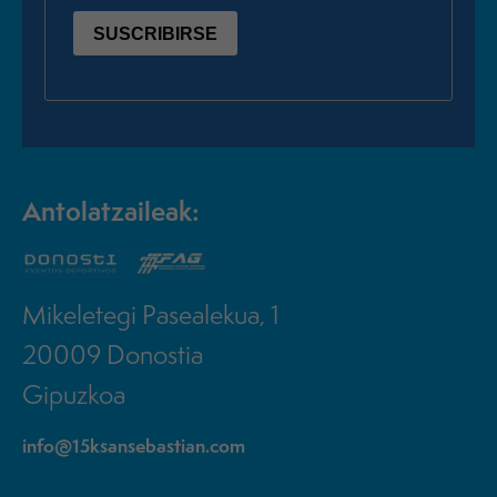
Antolatzaileak:
Mikeletegi Pasealekua, 1
20009 Donostia
Gipuzkoa
info@15ksansebastian.com