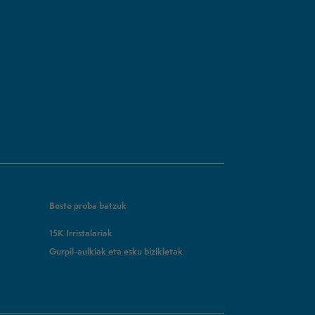
Beste proba batzuk
15K Irristalariak
Gurpil-aulkiak eta esku bizikletak