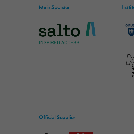
Main Sponsor
Insti
Official Supplier