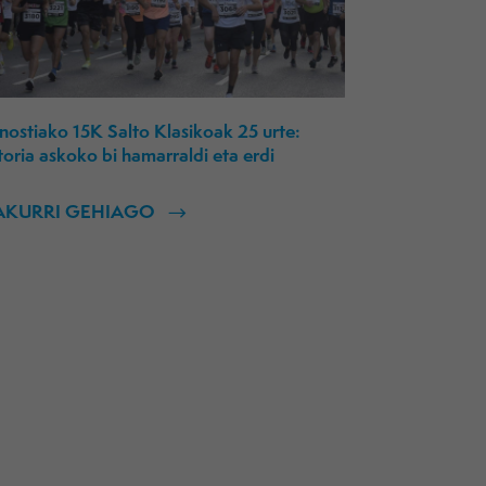
ostiako 15K Salto Klasikoak 25 urte:
toria askoko bi hamarraldi eta erdi
AKURRI GEHIAGO