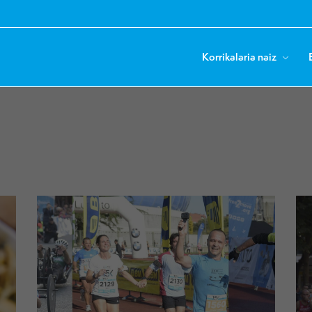
Korrikalaria naiz
ue salga antes?
ue salga antes?
ue salga antes?