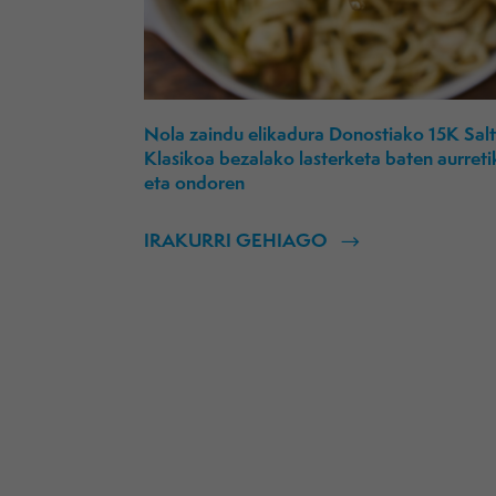
Nola zaindu elikadura Donostiako 15K Sal
Klasikoa bezalako lasterketa baten aurreti
eta ondoren
IRAKURRI GEHIAGO
Posts
pagination