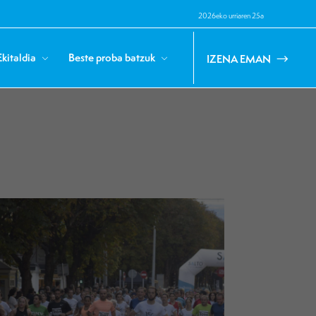
2026eko urriaren 25a
Ekitaldia
Beste proba batzuk
IZENA EMAN