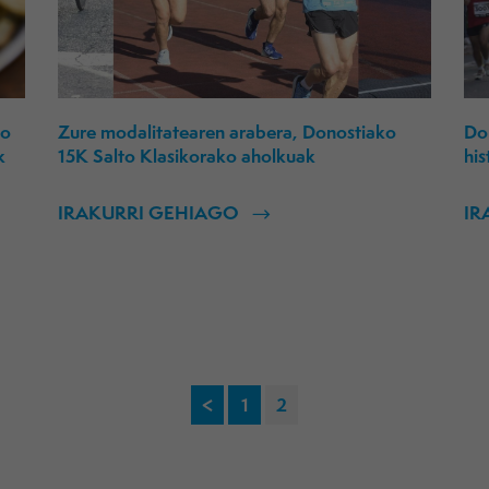
to
Zure modalitatearen arabera, Donostiako
Don
k
15K Salto Klasikorako aholkuak
his
IRAKURRI GEHIAGO
IR
<
1
2