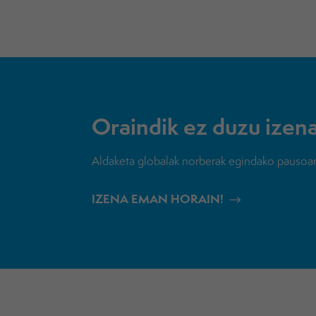
Oraindik ez duzu izen
Aldaketa globalak norberak egindako pausoare
IZENA EMAN HORAIN!