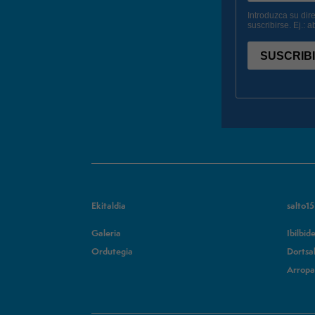
Ekitaldia
salto1
Galeria
Ibilbid
Ordutegia
Dortsa
Arropa