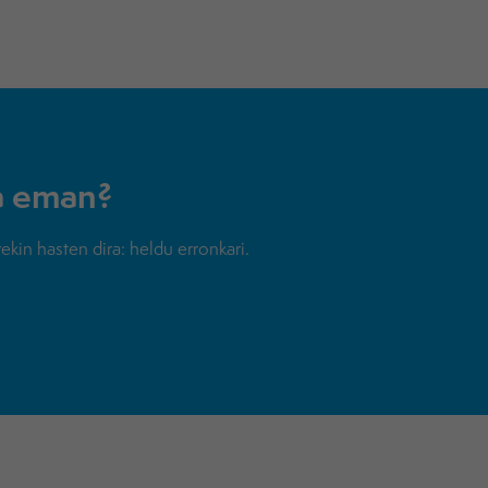
a eman?
kin hasten dira: heldu erronkari.