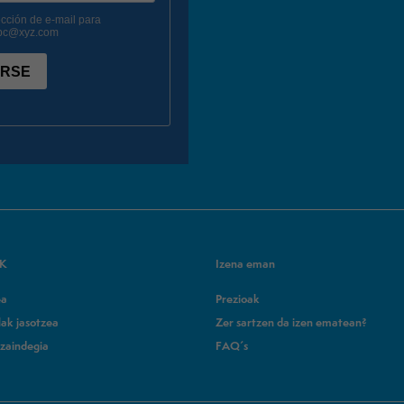
5K
Izena eman
ea
Prezioak
lak jasotzea
Zer sartzen da izen ematean?
zaindegia
FAQ´s