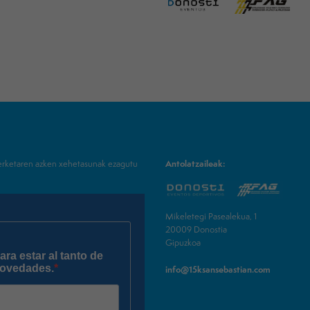
terketaren azken xehetasunak ezagutu
Antolatzaileak:
Mikeletegi Pasealekua, 1
20009 Donostia
Gipuzkoa
info@15ksansebastian.com