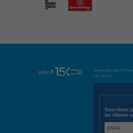
Donostiako salto15K las
nahi dituzu?