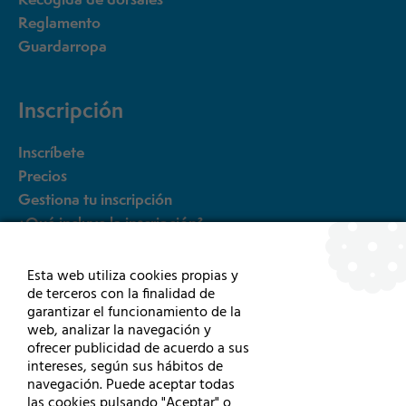
Reglamento
Guardarropa
Inscripción
Inscríbete
Precios
Gestiona tu inscripción
¿Qué incluye la inscripción?
FAQ´s
Esta web utiliza cookies propias y
de terceros con la finalidad de
Otras pruebas
garantizar el funcionamiento de la
web, analizar la navegación y
ofrecer publicidad de acuerdo a sus
5k
intereses, según sus hábitos de
15K Rollers
navegación. Puede aceptar todas
15K Sillas de ruedas y HandBikes
las cookies pulsando "Aceptar" o