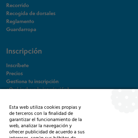
Recorrido
Recogida de dorsales
Reglamento
Guardarropa
Inscripción
Inscríbete
Precios
Gestiona tu inscripción
¿Qué incluye la inscripción?
FAQ´s
Esta web utiliza cookies propias y
de terceros con la finalidad de
Otras pruebas
garantizar el funcionamiento de la
web, analizar la navegación y
ofrecer publicidad de acuerdo a sus
5k